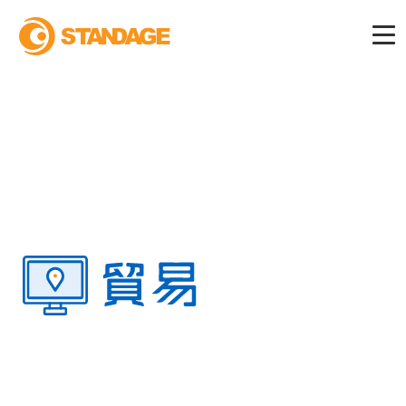
貿易業務を一元管理、
簡単操作で世界を舞台にビジネスを拡大
貿易クラウドで、あなたのビジネスを新たな次
元へ。
直感的な操作で、複雑な貿易業務全てを