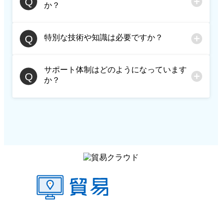
ットフォーム上でシンプルかつ効
か？
ジネスを展開している企業、また
率的に実現できます。また、直感
はその計画がある小規模から大規
的な操作で世界中のパートナーと
特別な技術や知識は必要ですか？
最先端のセキュリティ技術を用い
模までのあらゆる企業に適してい
繋がり、新しい市場の開拓も可能
ており、ユーザーのデータ保護を
ます。特に貿易プロセスの管理や
になります。
サポート体制はどのようになっています
最優先事項としています。定期的
いいえ、特別な技術や先行知識は
効率化を求めている企業に最適な
か？
なセキュリティ更新と厳格なアク
必要ありません。貿易クラウドは
ソリューションを提供します。
セス管理により、ユーザーデータ
直感的なインターフェースを持っ
貿易クラウドでは、専任のサポー
の安全性を確保しています。
ており、導入後すぐにでも使い始
トチームが迅速に対応します。ま
めることができます。また、オン
た、継続的なトレーニングと教育
ボーディングプロセスと充実した
プログラムを通じて、ユーザーが
サポートを通じて、スムーズにシ
貿易クラウドの全機能を最大限に
ステムを利用開始できるようにな
活用できるようサポートしていま
っています。
す。