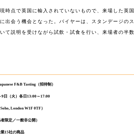
現時点で英国に輸入されていないもので、来場した英
に出会う機会となった。バイヤーは、スタンデージの
いて説明を受けながら試飲・試食を行い、来場者の半
panese F&B Tasting（招待制）
日（火）各日13:00～17:00
oho, London W1F 0TF）
者限定／一般非公開）
業15社の商品