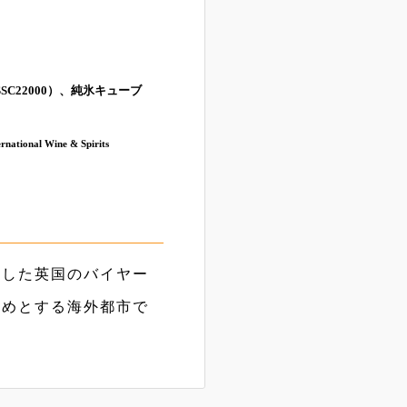
22000）、純氷キューブ
 Wine & Spirits
場した英国のバイヤー
じめとする海外都市で