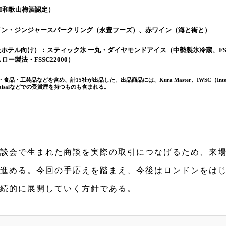
I和歌山梅酒認定）
イン・ジンジャースパークリング（永豊フーズ）、赤ワイン（海と街と）
ホテル向け）：スティック氷 一丸・ダイヤモンドアイス（中勢製氷冷蔵、FSSC
ー製法・FSSC22000）
芸品などを含め、計15社が出品した。出品商品には、Kura Master、IWSC（International
ke Appraisalなどでの受賞歴を持つものも含まれる。
談会で生まれた商談を実際の取引につなげるため、来
進める。今回の手応えを踏まえ、今後はロンドンをは
続的に展開していく方針である。