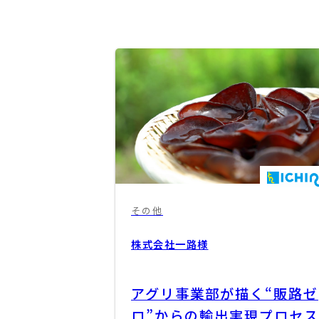
その他
株式会社一路
様
アグリ事業部が描く“販路ゼ
ロ”からの輸出実現プロセス