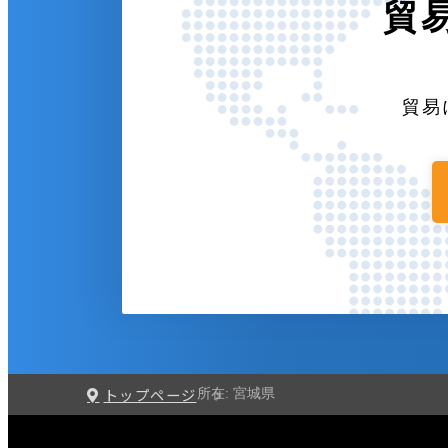
貿
貿易
トップページ
所在:
宮城県