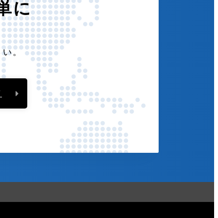
単に
さい。
ド