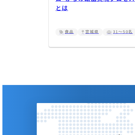
とは
食品
宮城県
31～50名