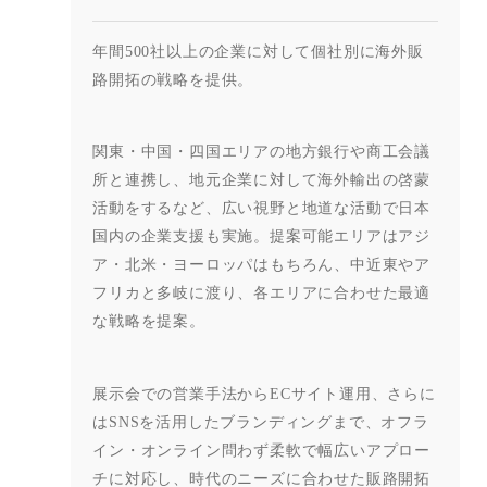
年間
500
社以上の企業に対して個社別に海外販
路開拓の戦略を提供。
関東・中国・四国エリアの地方銀行や商工会議
所と連携し、地元企業に対し
て海外輸出の啓蒙
活動をするなど、広い視野と地道な活動で日本
国内の企業
支援も実施。提案可能エリアはアジ
ア・北米・ヨーロッパはもちろん、中近
東やア
フリカと多岐に渡り、各エリアに合わせた最適
な戦略を提案。
展示会での営業手法から
EC
サイト運用、さらに
は
SNS
を活用したブラン
ディングまで、オフラ
イン・オンライン問わず柔軟で幅広いアプロー
チに対
応し、時代のニーズに合わせた販路開拓