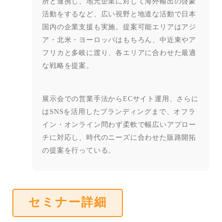
所と連携し、地元企業に対し
て海外輸出の啓蒙
活動をするなど、広い視野と地道な活動で日本
国内の企業
支援も実施。提案可能エリアはアジ
ア・北米・ヨーロッパはもちろん、中近
東やア
フリカと多岐に渡り、各エリアに合わせた最適
な戦略を提案。
展示会での営業手法から
EC
サイト運用、さらに
は
SNS
を活用したブラン
ディングまで、オフラ
イン・オンライン問わず柔軟で幅広いアプロー
チに対
応し、時代のニーズに合わせた販路開拓
の提案を行っている。
セミナー詳細