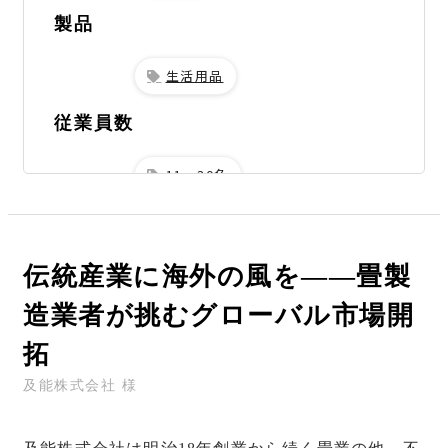
製品
生活用品
従業員数
11～30名
お話を伺った方
鍋谷様
伝統産業に海外の風を――畳製
導入サービス
おまかせ貿易
造業者が挑むグローバル市場開
拓
及能株式会社 様