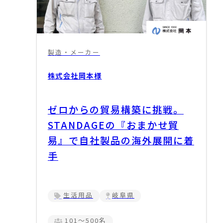
製造・メーカー
株式会社岡本
様
ゼロからの貿易構築に挑戦。
STANDAGEの『おまかせ貿
易』で自社製品の海外展開に着
手
生活用品
岐阜県
101～500名