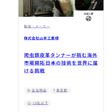
製造・メーカー
株式会社山本工業
様
爬虫類皮革タンナーが挑む海外
市場開拓――日本の技術を世界に届
ける挑戦
生活用品
東京都
10名以下