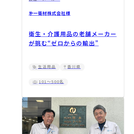
㐧一衛材株式会社
様
衛生・介護用品の老舗メーカー
が挑む“ゼロからの輸出”
生活用品
香川県
101～500名