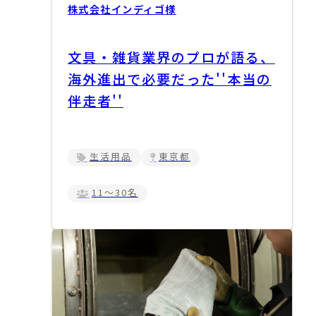
株式会社インディゴ
様
文具・雑貨業界のプロが語る、
海外進出で必要だった''本当の
伴走者''
生活用品
東京都
11～30名