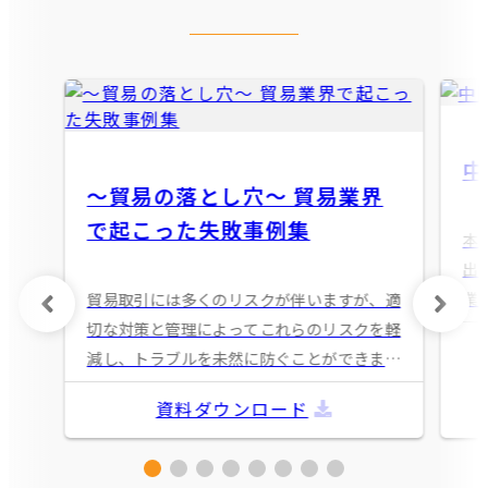
中
〜貿易の落とし穴〜 貿易業界
で起こった失敗事例集
本
出
業
貿易取引には多くのリスクが伴いますが、適
一
切な対策と管理によってこれらのリスクを軽
進
減し、トラブルを未然に防ぐことができま
情報
す。 この事例集で、失敗から学び、より安
資料ダウンロード
全で効率的な貿易取引を実現するためにぜひ
ご活用ください。