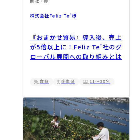
商社・卸
株式会社Feliz Te’
様
『おまかせ貿易』導入後、売上
が5倍以上に！Feliz Te’社のグ
ローバル展開への取り組みとは
食品
兵庫県
11～30名