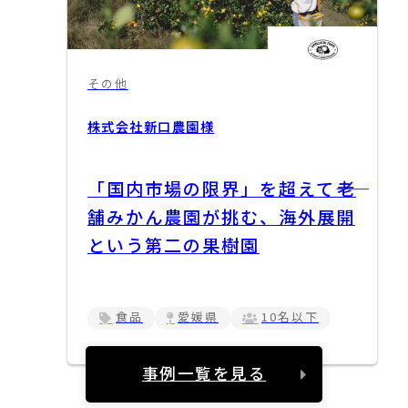
その他
株式会社新口農園
様
「国内市場の限界」を超えて――老
舗みかん農園が挑む、海外展開
という第二の果樹園
食品
愛媛県
10名以下
事例一覧を見る