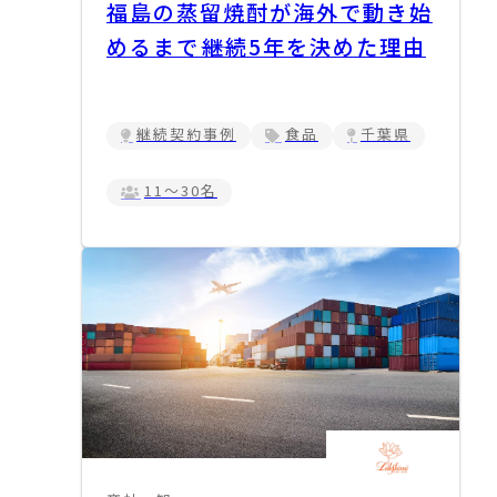
福島の蒸留焼酎が海外で動き始
めるまで――継続5年を決めた理由
継続契約事例
食品
千葉県
11～30名