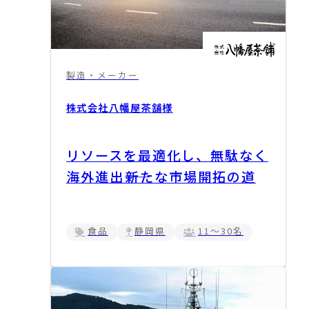
製造・メーカー
株式会社八幡屋茶舗
様
リソースを最適化し、無駄なく
海外進出――新たな市場開拓の道
食品
静岡県
11～30名