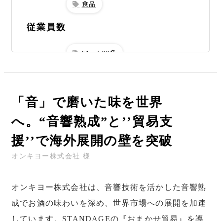
食品
従業員数
51～100名
URL
https://www.onkyo.net/
「音」で磨いた味を世界
お話を伺った方
林様
へ。“音響熟成”と’’貿易支
吉原様
援’’で海外展開の壁を突破
導入サービス
オンキヨー株式会社 様
おまかせ貿易
オンキヨー株式会社は、音響技術を活かした音響熟
成でお酒の味わいを深め、世界市場への展開を加速
しています。STANDAGEの『おまかせ貿易』を導