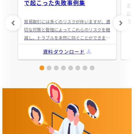
で起こった失敗事例集
本
出
業
貿易取引には多くのリスクが伴いますが、適
一
切な対策と管理によってこれらのリスクを軽
進
減し、トラブルを未然に防ぐことができま
情報
す。 この事例集で、失敗から学び、より安
資料ダウンロード
全で効率的な貿易取引を実現するためにぜひ
ご活用ください。