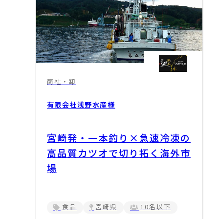
商社・卸
有限会社浅野水産
様
宮崎発・一本釣り×急速冷凍の
高品質カツオで切り拓く海外市
場
食品
宮崎県
10名以下